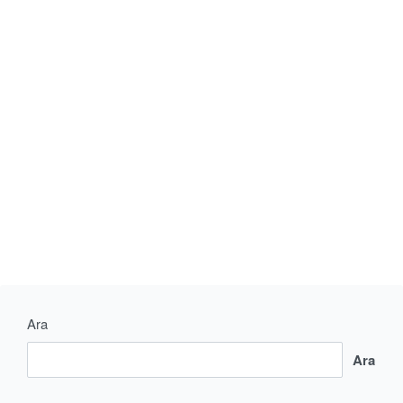
CONTINUE READING
1 MIN READ
Ara
Ara