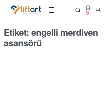
0
Etiket:
engelli merdiven
asansörü
MERDIVEN ASANSÖRÜ BLOGU
Dişlisiz Engelli Koltuk Asansörü
BY
SERDAR
17 EKIM 2022