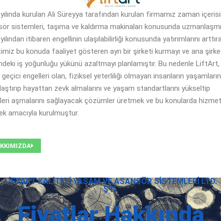
yılında kurulan Ali Süreyya tarafından kurulan firmamız zaman içeris
ör sistemleri, taşıma ve kaldırma makinaları konusunda uzmanlaşmış
yılından itibaren engellinin ulaşılabilirliği konusunda yatırımlarını arttır
timiz bu konuda faaliyet gösteren ayrı bir şirketi kurmayı ve ana şirke
ndeki iş yoğunluğu yükünü azaltmayı planlamıştır. Bu nedenle LiftArt, 
 geçici engelleri olan, fiziksel yeterliliği olmayan insanların yaşamların
laştırıp hayattan zevk almalarını ve yaşam standartlarını yükseltip
leri aşmalarını sağlayacak çözümler üretmek ve bu konularda hizme
k amacıyla kurulmuştur.
KKIMIZDA
LIFTART KALITELI YAŞAM VE ASANSÖR SISTEMLERI LTD.
ŞTI.
Fiyatlar Hakkında