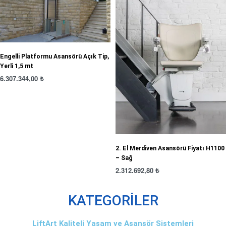
Engelli Platformu Asansörü Açık Tip,
Yerli 1,5 mt
6.307.344,00
₺
2. El Merdiven Asansörü Fiyatı H1100
– Sağ
2.312.692,80
₺
KATEGORİLER
LiftArt Kaliteli Yaşam ve Asansör Sistemleri