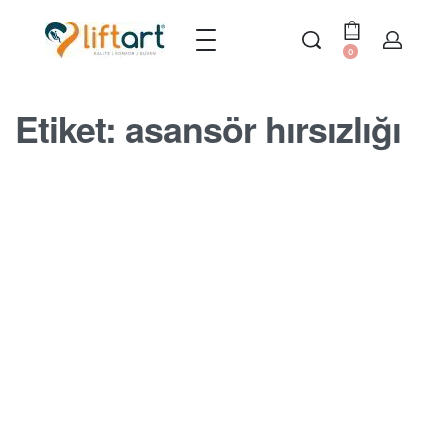
0
Etiket:
asansör hırsızlığı
MERDIVEN ASANSÖRÜ BLOGU
Merdiven asansörleri çalınabilir mi
BY
SERDAR
17 EKIM 2022