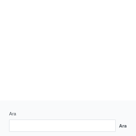
CONTINUE READING
1 MIN READ
Ara
Ara