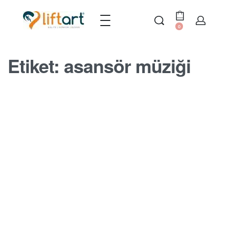
0
Etiket:
asansör müziği
MERDIVEN ASANSÖRÜ BLOGU
Merdiven Asansöründe Müzik
Olabilir mi?
BY
SERDAR
17 EKIM 2022