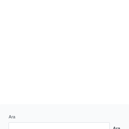
CONTINUE READING
2 MIN READ
Ara
Ara