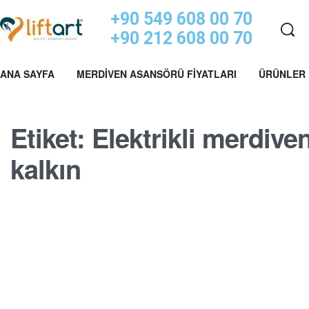
+90 549 608 00 70
+90 212 608 00 70
ANA SAYFA
MERDIVEN ASANSÖRÜ FIYATLARI
ÜRÜNLER
Etiket:
Elektrikli merdive
kalkın
MERDIVEN ASANSÖRÜ BLOGU