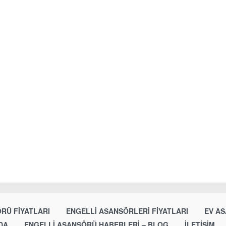
RÜ FIYATLARI
ENGELLI ASANSÖRLERI FIYATLARI
EV AS
DA
ENGELLI ASANSÖRÜ HABERLERI – BLOG
İLETIŞIM