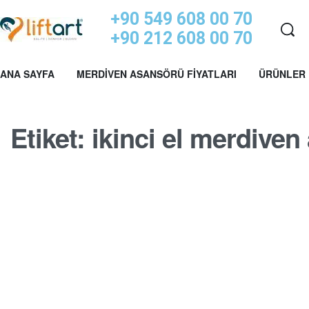
+90 549 608 00 70
+90 212 608 00 70
ANA SAYFA
MERDIVEN ASANSÖRÜ FIYATLARI
ÜRÜNLER
Etiket:
ikinci el merdiven
MERDIVEN ASANSÖRÜ BLOGU
İkinci El Engelli Asansörü