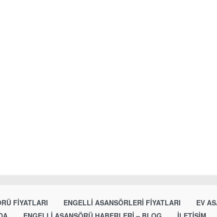
RÜ FIYATLARI
ENGELLI ASANSÖRLERI FIYATLARI
EV AS
DA
ENGELLI ASANSÖRÜ HABERLERI – BLOG
İLETIŞIM