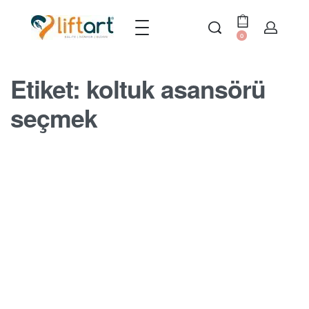
0
Etiket:
koltuk asansörü
seçmek
MERDIVEN ASANSÖRÜ BLOGU
Düz ve Kavisli Merdiven
Asansörleri Seçmek
BY
SERDAR
17 EKIM 2022