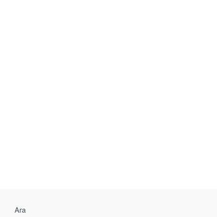
CONTINUE READING
2 MIN READ
Ara