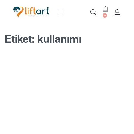
0
Etiket:
kullanımı
MERDIVEN ASANSÖRÜ BLOGU
Merdiven Asansörünün Güvenliği
ve Kullanımı
BY
SERDAR
17 EKIM 2022