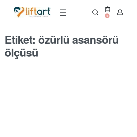
0
Etiket:
özürlü asansörü
ölçüsü
MERDIVEN ASANSÖRÜ BLOGU
Engelli asansörü ölçüsü
BY
SERDAR
17 EKIM 2022