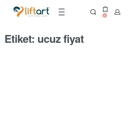
0
Etiket:
ucuz fiyat
MERDIVEN ASANSÖRÜ BLOGU
Merdiven Asansörü için Uygun
Fiyatlar ve Cazip Ödeme Şekillleri
BY
SERDAR
17 EKIM 2022