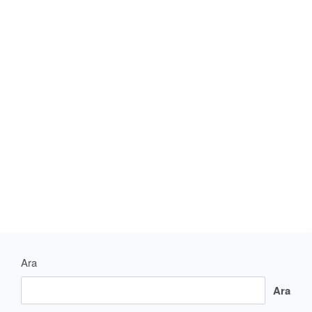
CONTINUE READING
1 MIN READ
Ara
Ara