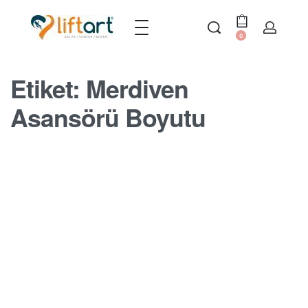
0
Etiket:
Merdiven
Asansörü Boyutu
MERDIVEN ASANSÖRÜ BLOGU
Merdiven Asansörü Boyutu
BY
SERDAR
17 EKIM 2022